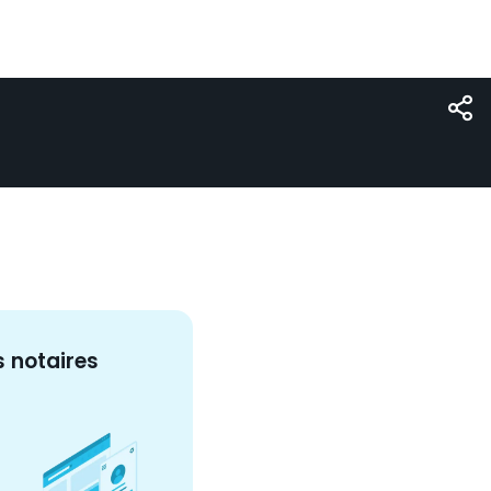
s
notaire
s