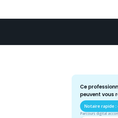
Ce profession
peuvent vous 
Notaire rapide :
Parcours digital acco