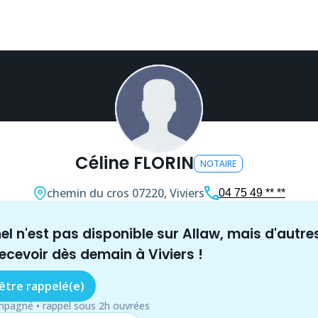
Céline FLORIN
NOTAIRE
chemin du cros
07220, Viviers
04 75 49 ** **
nel n'est pas disponible sur Allaw, mais
d'autre
recevoir dès demain à
Viviers
!
 être rappelé(e)
mpagné • rappel sous 2h ouvrées