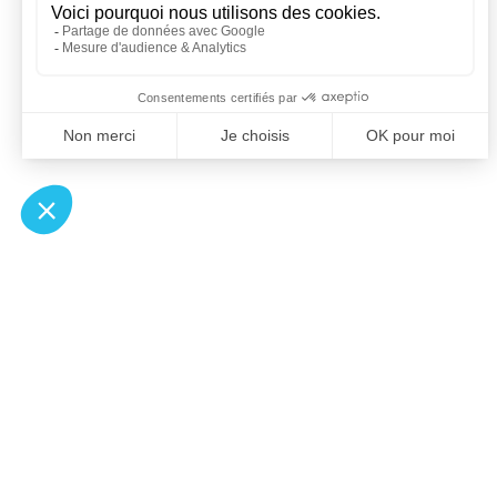
À un clic de votre solution juridique.
Allaw
Pa