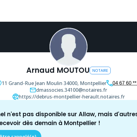
Arnaud MOUTOU
NOTAIRE
11 Grand-Rue Jean Moulin
34000, Montpellier
04 67 60 **
dmassocies.34100@notaires.fr
https://debrus-montpellier-herault.notaires.fr
nel n'est pas disponible sur Allaw, mais
d'autre
recevoir dès demain à
Montpellier
!
 être rappelé(e)