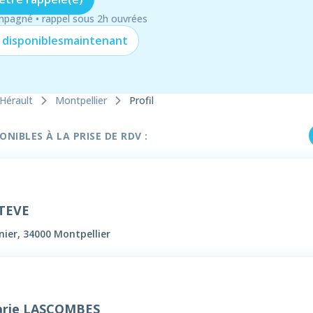
mpagné • rappel sous 2h ouvrées
 disponibles
maintenant
Hérault
Montpellier
Profil
NIBLES À LA PRISE DE RDV :
STEVE
nier, 34000 Montpellier
arie LASCOMBES