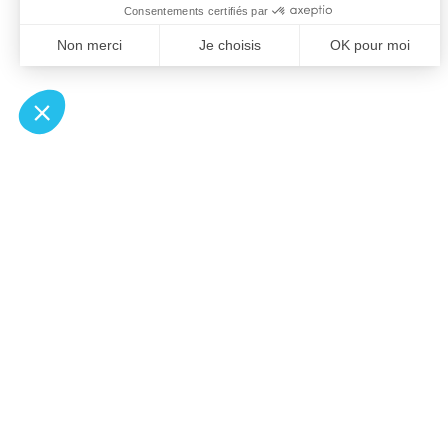
À un clic de votre solution juridique.
Allaw
Pa
Linkedin
Notair
Instagram
Transp
Youtube
Notair
Professionnels du droit
Notair