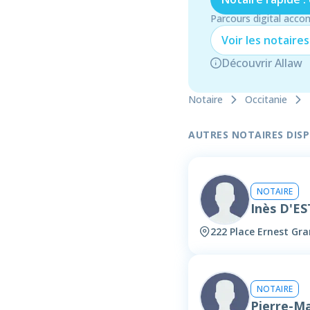
Parcours digital acco
Voir les
notaire
s
Découvrir Allaw
Notaire
Occitanie
AUTRES NOTAIRES DISPO
NOTAIRE
Inès D'E
222 Place Ernest Gra
NOTAIRE
Pierre-M