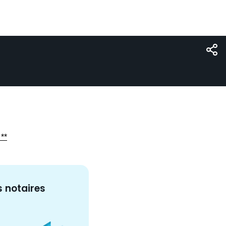
 **
s
notaire
s