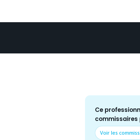
Ce profession
commissaire
s
Voir les
commiss