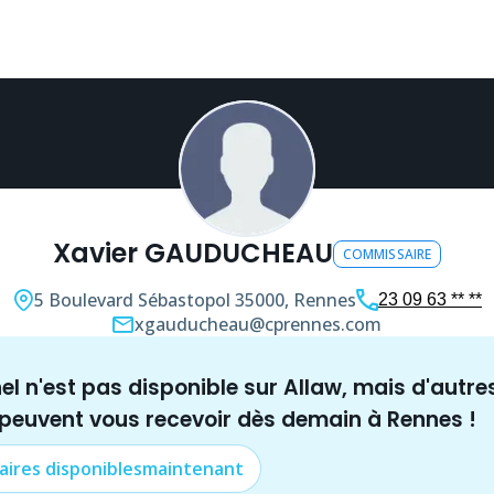
Xavier GAUDUCHEAU
COMMISSAIRE
5 Boulevard Sébastopol
35000, Rennes
23 09 63 ** **
xgauducheau@cprennes.com
nel n'est pas disponible sur Allaw, mais
d'autre
 peuvent vous recevoir dès demain à
Rennes
!
aire
s disponibles
maintenant