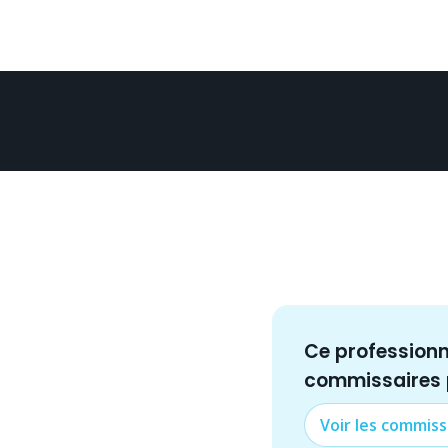
Ce profession
commissaire
s
Voir les
commiss