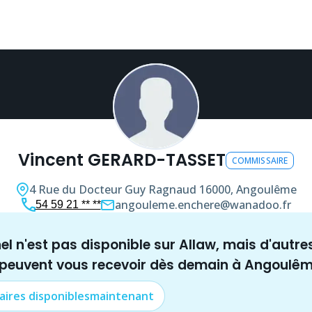
Vincent GERARD-TASSET
COMMISSAIRE
4 Rue du Docteur Guy Ragnaud
16000, Angoulême
angouleme.enchere@wanadoo.fr
54 59 21 ** **
nel n'est pas disponible sur Allaw, mais
d'autre
 peuvent vous recevoir dès demain à
Angoulê
aire
s disponibles
maintenant