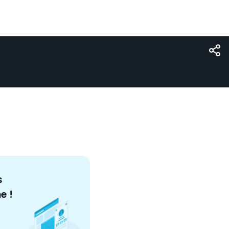
s
me
!