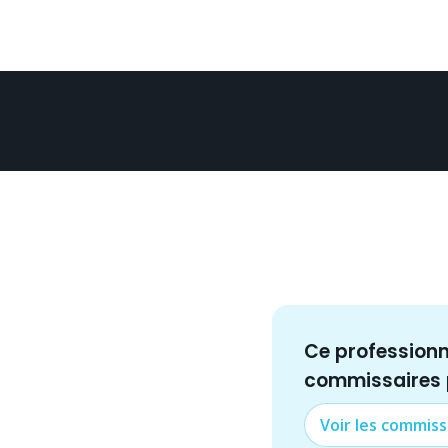
Ce profession
commissaire
s
Voir les
commiss