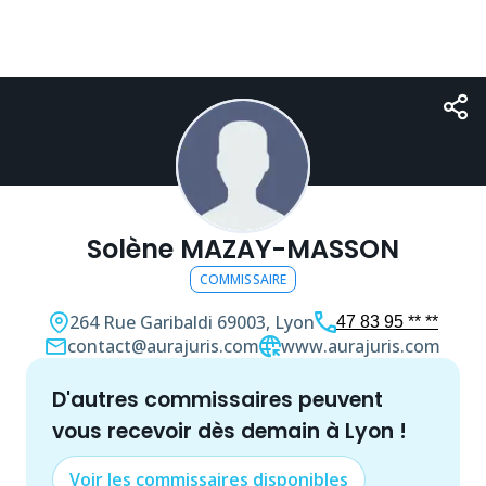
Solène MAZAY-MASSON
COMMISSAIRE
264 Rue Garibaldi
69003, Lyon
47 83 95 ** **
contact@aurajuris.com
www.aurajuris.com
d'autres
commissaire
s peuvent
vous recevoir dès demain à
Lyon
!
Voir les
commissaire
s disponibles