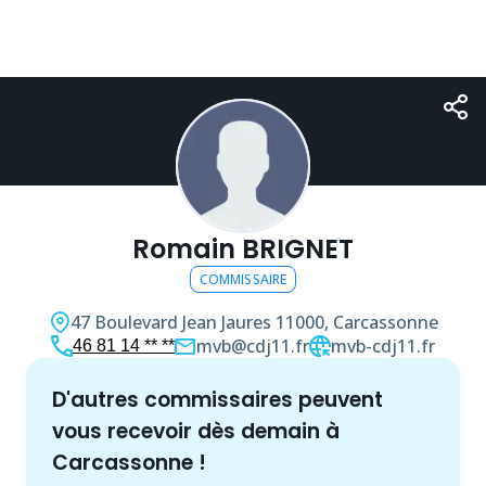
Romain BRIGNET
COMMISSAIRE
47 Boulevard Jean Jaures
11000, Carcassonne
mvb@cdj11.fr
mvb-cdj11.fr
46 81 14 ** **
d'autres
commissaire
s peuvent
vous recevoir dès demain à
Carcassonne
!