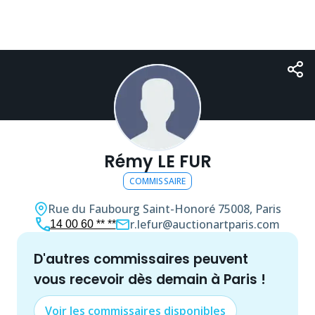
Rémy LE FUR
COMMISSAIRE
Rue du Faubourg Saint-Honoré
75008, Paris
r.lefur@auctionartparis.com
14 00 60 ** **
d'autres
commissaire
s peuvent
vous recevoir dès demain à
Paris
!
Voir les
commissaire
s disponibles