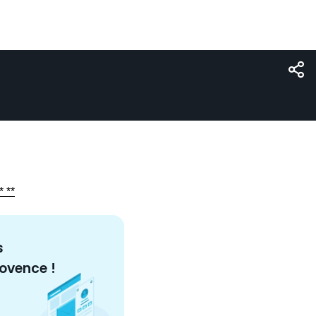
* **
s
rovence
!