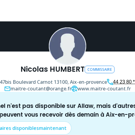
Nicolas HUMBERT
COMMISSAIRE
47bis Boulevard Carnot
13100, Aix-en-provence
44 23 80 *
maitre-coutant@orange.fr
www.maitre-coutant.fr
nel n'est pas disponible sur Allaw, mais
d'autre
 peuvent vous recevoir dès demain à
Aix-en-p
aire
s disponibles
maintenant