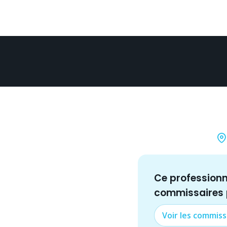
Ce profession
commissaire
s
Voir les
commiss