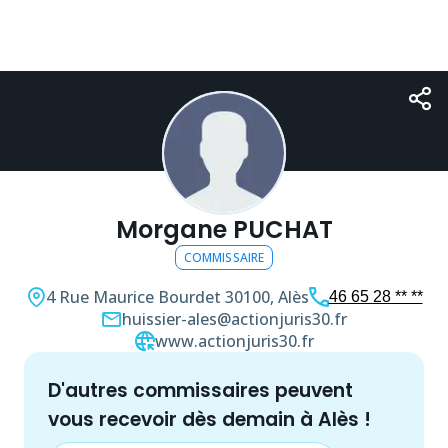
Morgane PUCHAT
COMMISSAIRE
4 Rue Maurice Bourdet
30100, Alès
46 65 28 ** **
huissier-ales@actionjuris30.fr
www.actionjuris30.fr
d'autres
commissaire
s peuvent
vous recevoir dès demain à
Alès
!