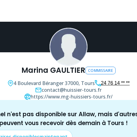
Marina GAULTIER
COMMISSAIRE
4 Boulevard Béranger
37000, Tours
24 76 14 ** **
contact@huissier-tours.fr
https://www.mg-huissiers-tours.fr/
nel n'est pas disponible sur Allaw, mais
d'autre
 peuvent vous recevoir dès demain à
Tours
!
aire
s disponibles
maintenant