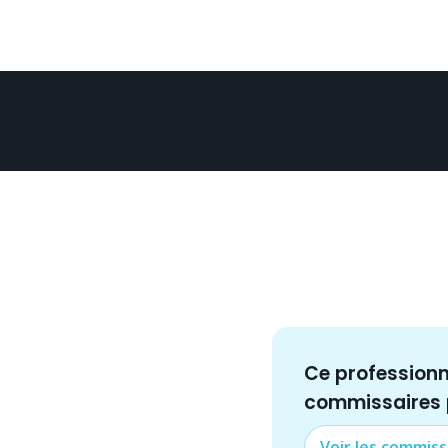
Ce profession
commissaire
s
Voir les
commiss