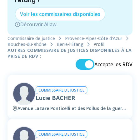
l'étang
!
Voir les
commissaire
s disponibles
Découvrir Allaw
Commissaire de justice
Provence-Alpes-Côte d'Azur
Bouches-du-Rhône
Berre-l'Étang
Profil
AUTRES COMMISSAIRE DE JUSTICES DISPONIBLES À LA
PRISE DE RDV :
Accepte les RDV
COMMISSAIRE DE JUSTICE
Lucie BACHER
Avenue Lazare Ponticelli et des Poilus de la guerre de 14 -18, 13130 Berre-l'étang
COMMISSAIRE DE JUSTICE