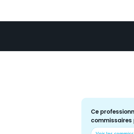
Ce profession
commissaire
s
Voir les
commiss