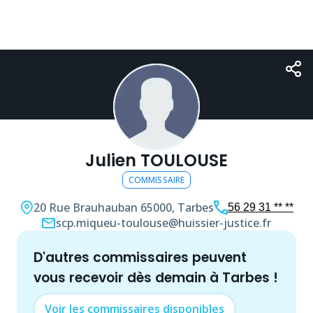
Julien TOULOUSE
COMMISSAIRE
20 Rue Brauhauban
65000, Tarbes
56 29 31 ** **
scp.miqueu-toulouse@huissier-justice.fr
d'autres
commissaire
s peuvent
vous recevoir dès demain à
Tarbes
!
Voir les
commissaire
s disponibles