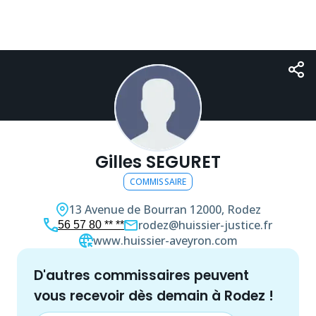
Gilles SEGURET
COMMISSAIRE
13 Avenue de Bourran
12000, Rodez
rodez@huissier-justice.fr
56 57 80 ** **
www.huissier-aveyron.com
d'autres
commissaire
s peuvent
vous recevoir dès demain à
Rodez
!