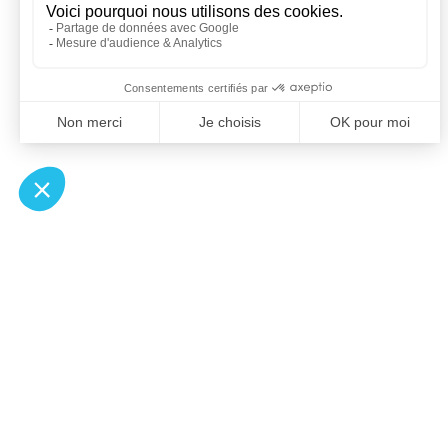
À un clic de votre solution juridique.
Allaw
Pa