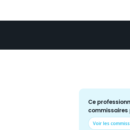
Ce profession
commissaire
s
Voir les
commiss