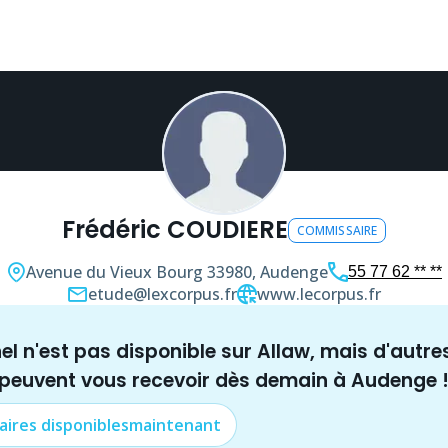
Frédéric COUDIERE
COMMISSAIRE
Avenue du Vieux Bourg
33980, Audenge
55 77 62 ** **
etude@lexcorpus.fr
www.lecorpus.fr
nel n'est pas disponible sur Allaw, mais
d'autre
 peuvent vous recevoir dès demain à
Audenge
aire
s disponibles
maintenant