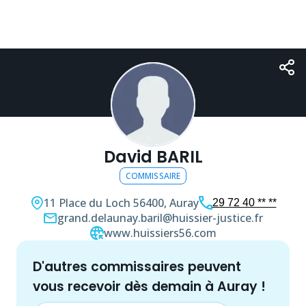
David BARIL
COMMISSAIRE
11 Place du Loch
56400, Auray
29 72 40 ** **
grand.delaunay.baril@huissier-justice.fr
www.huissiers56.com
d'autres
commissaire
s peuvent
vous recevoir dès demain à
Auray
!