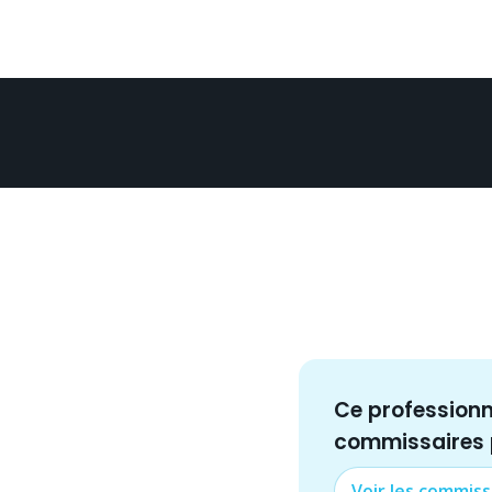
Ce profession
commissaire
s
Voir les
commiss