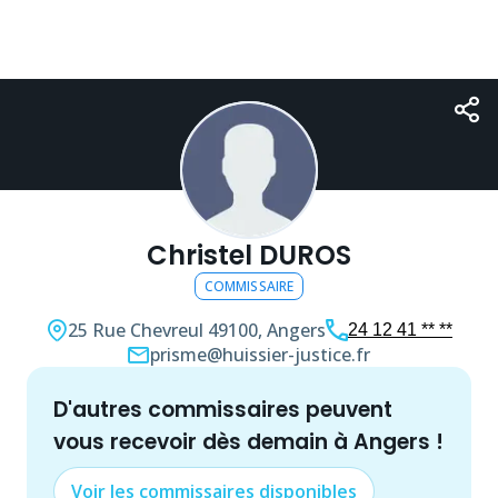
Christel DUROS
COMMISSAIRE
25 Rue Chevreul
49100, Angers
24 12 41 ** **
prisme@huissier-justice.fr
d'autres
commissaire
s peuvent
vous recevoir dès demain à
Angers
!
Voir les
commissaire
s disponibles