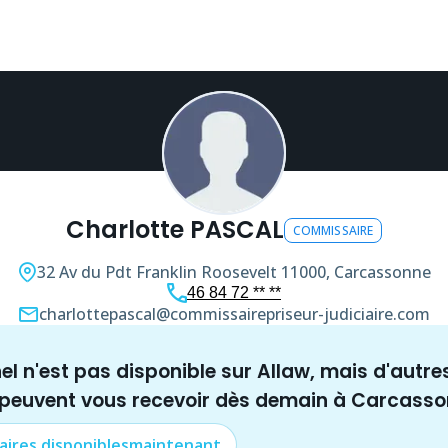
Charlotte PASCAL
COMMISSAIRE
32 Av du Pdt Franklin Roosevelt
11000, Carcassonne
46 84 72 ** **
charlottepascal@commissairepriseur-judiciaire.com
nel n'est pas disponible sur Allaw, mais
d'autre
 peuvent vous recevoir dès demain à
Carcasso
aire
s disponibles
maintenant