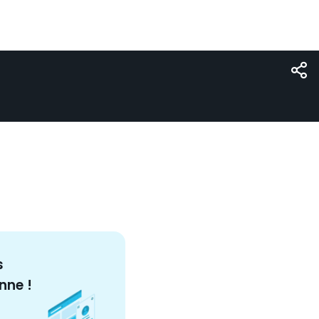
s
nne
!