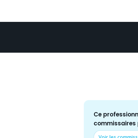
Ce profession
commissaire
s
Voir les
commiss