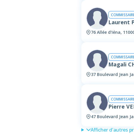
COMMISSAIRE
Laurent 
76 Allée d'Iéna, 110
COMMISSAIRE
Magali C
37 Boulevard Jean J
COMMISSAIRE
Pierre V
47 Boulevard Jean J
Afficher d'autres p