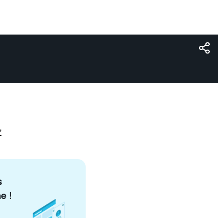
*
s
me
!