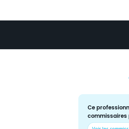
Ce profession
commissaire
s
Voir les
commiss