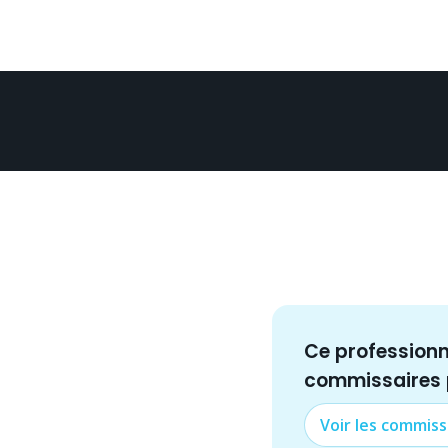
Ce profession
commissaire
s
Voir les
commiss