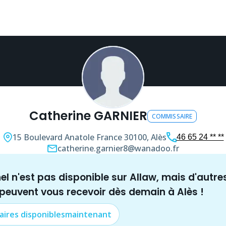
Catherine GARNIER
COMMISSAIRE
15 Boulevard Anatole France
30100, Alès
46 65 24 ** **
catherine.garnier8@wanadoo.fr
nel n'est pas disponible sur Allaw, mais
d'autre
 peuvent vous recevoir dès demain à
Alès
!
aire
s disponibles
maintenant