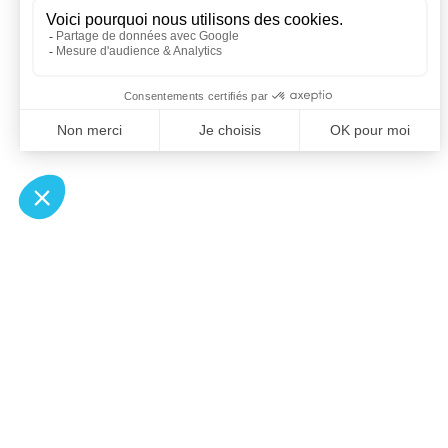
À un clic de votre solution juridique.
Allaw
Pa