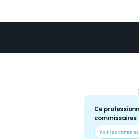
Ce profession
commissaire
s
Voir les
commiss