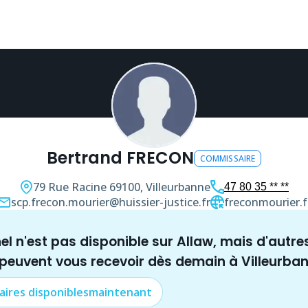
Bertrand FRECON
COMMISSAIRE
79 Rue Racine
69100, Villeurbanne
47 80 35 ** **
scp.frecon.mourier@huissier-justice.fr
freconmourier.f
nel n'est pas disponible sur Allaw, mais
d'autre
 peuvent vous recevoir dès demain à
Villeurba
aire
s disponibles
maintenant