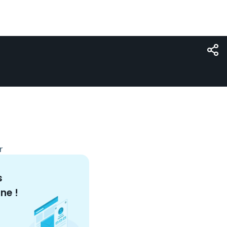
r
s
nne
!