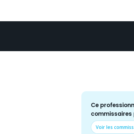
Ce profession
commissaire
s
Voir les
commiss