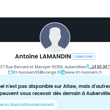
Antoine LAMANDIN
COMMISSAIRE
37 Rue Bernard et Mazoyer
93300, Aubervilliers
14 83 34 **
lrt-huissiers93@orange.fr
www.lrt-huissiers.fr
nel n'est pas disponible sur Allaw, mais
d'autre
 peuvent vous recevoir dès demain à
Aubervilli
aire
s disponibles
maintenant