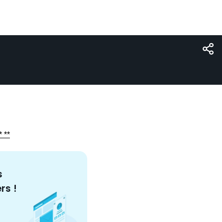
 **
s
ers
!