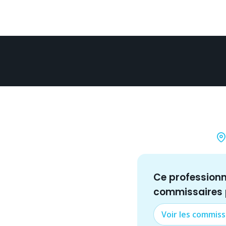
Ce profession
commissaire
s
Voir les
commiss