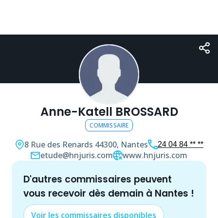
Anne-Katell BROSSARD
COMMISSAIRE
8 Rue des Renards
44300, Nantes
24 04 84 ** **
etude@hnjuris.com
www.hnjuris.com
d'autres
commissaire
s peuvent
vous recevoir dès demain à
Nantes
!
Voir les
commissaire
s disponibles