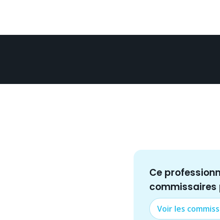
Ce profession
commissaire
s
Voir les
commiss