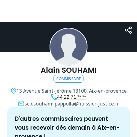
Alain SOUHAMI
COMMISSAIRE
13 Avenue Saint-Jérôme
13100, Aix-en-provence
44 22 71 ** **
scp.souhami.pappolla@huissier-justice.fr
d'autres
commissaire
s peuvent
vous recevoir dès demain à
Aix-en-
provence
!