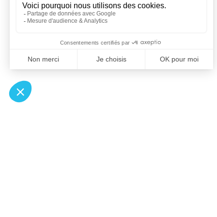
À un clic de votre solution juridique.
Allaw
Pa