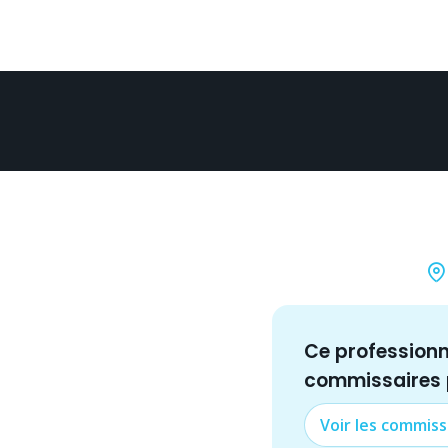
Ce profession
commissaire
s
Voir les
commiss