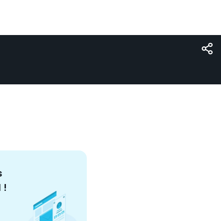
s
l
!