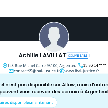
Achille LAVILLAT
COMMISSAIRE
145 Rue Michel Carre
95100, Argenteuil
13 96 14 ** **
contact95@lbal-justice.fr
www.lbal-justice.fr
nel n'est pas disponible sur Allaw, mais
d'autre
 peuvent vous recevoir dès demain à
Argenteui
aire
s disponibles
maintenant