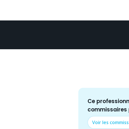
Ce profession
commissaire
s
Voir les
commiss