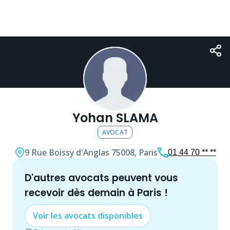
Yohan SLAMA
AVOCAT
9 Rue Boissy d'Anglas
75008, Paris
01 44 70 ** **
d'autres
avocat
s peuvent vous
recevoir dès demain à
Paris
!
Voir les
avocat
s disponibles