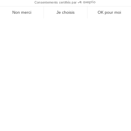
À un clic de votre solution juridique.
Allaw
Linkedin
Instagram
Youtube
Professionnels du droit
Parcours notaire
Notaire en urgence (rapidité)
Transparence & suivi clair