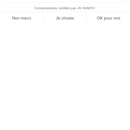
À un clic de votre solution juridique.
Allaw
Linkedin
Instagram
Youtube
Professionnels du droit
Parcours notaire
Notaire en urgence (rapidité)
Transparence & suivi clair