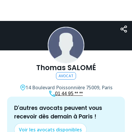
Thomas SALOMÉ
AVOCAT
14 Boulevard Poissonnière
75009, Paris
01 44 95 ** **
d'autres
avocat
s peuvent vous
recevoir dès demain à
Paris
!
Voir les
avocat
s disponibles