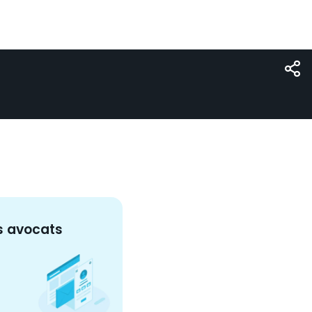
s
avocat
s