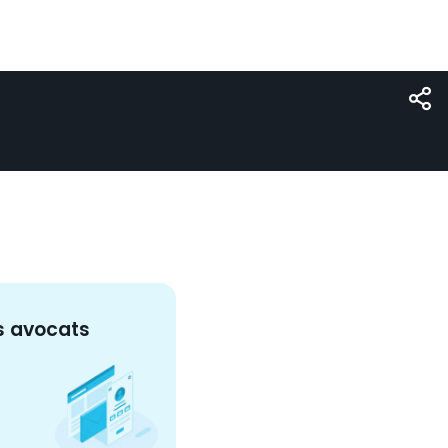
s
avocat
s