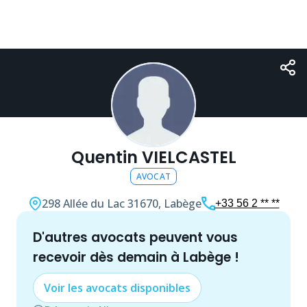
Quentin VIELCASTEL
AVOCAT
298 Allée du Lac
31670, Labège
+33 56 2 ** **
d'autres
avocat
s peuvent vous
recevoir dès demain à
Labège
!
Voir les
avocat
s disponibles