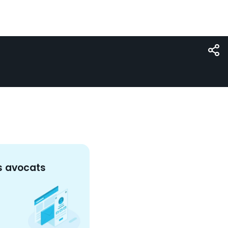
s
avocat
s