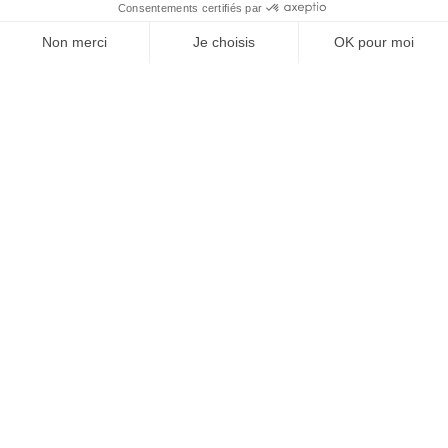
À un clic de votre solution juridique.
Allaw
Linkedin
Instagram
Youtube
Professionnels du droit
Parcours notaire
Notaire en urgence (rapidité)
Transparence & suivi clair