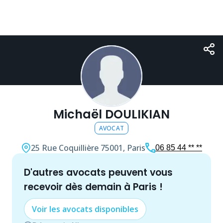
Michaël DOULIKIAN
AVOCAT
25 Rue Coquillière
75001, Paris
06 85 44 ** **
d'autres
avocat
s peuvent vous
recevoir dès demain à
Paris
!
Voir les
avocat
s disponibles