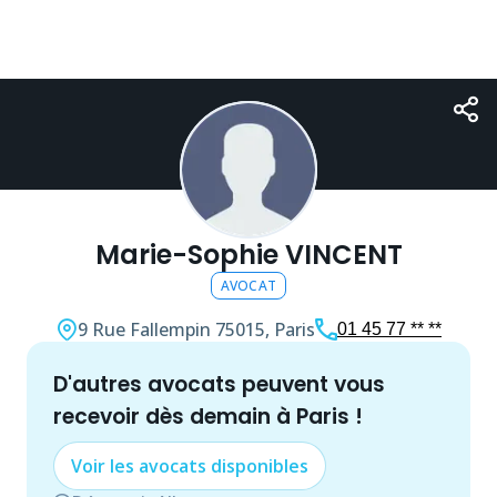
Marie-Sophie VINCENT
AVOCAT
9 Rue Fallempin
75015, Paris
01 45 77 ** **
d'autres
avocat
s peuvent vous
recevoir dès demain à
Paris
!
Voir les
avocat
s disponibles