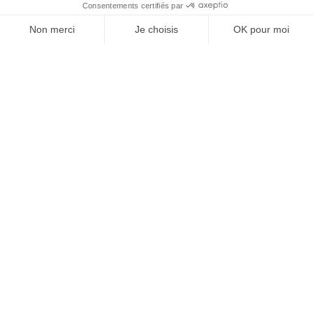
À un clic de votre solution juridique.
Allaw
Linkedin
Instagram
Youtube
Professionnels du droit
Parcours notaire
Notaire en urgence (rapidité)
Transparence & suivi clair