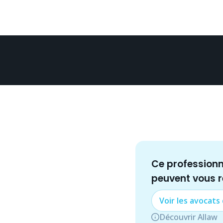
Ce profession
peuvent vous 
Voir les
avocat
s
Découvrir Allaw