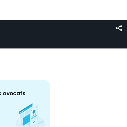
s
avocat
s