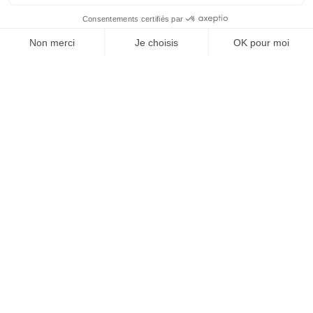
À un clic de votre solution juridique.
Allaw
Linkedin
Instagram
Youtube
Professionnels du droit
Parcours notaire
Notaire en urgence (rapidité)
Transparence & suivi clair