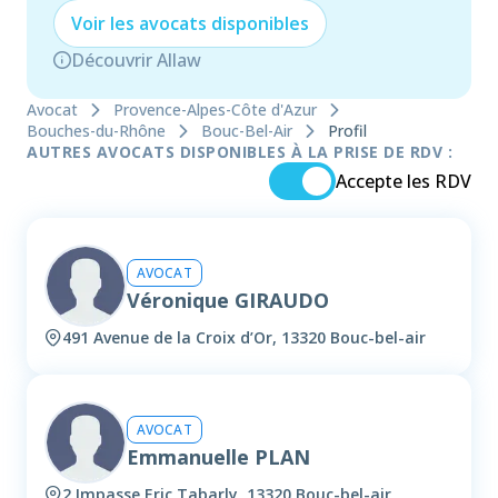
Voir les
avocat
s disponibles
Découvrir Allaw
Avocat
Provence-Alpes-Côte d'Azur
Bouches-du-Rhône
Bouc-Bel-Air
Profil
AUTRES AVOCATS DISPONIBLES À LA PRISE DE RDV :
Accepte les RDV
AVOCAT
Véronique GIRAUDO
491 Avenue de la Croix d’Or, 13320 Bouc-bel-air
AVOCAT
Emmanuelle PLAN
2 Impasse Eric Tabarly, 13320 Bouc-bel-air