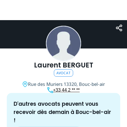
Laurent BERGUET
AVOCAT
Rue des Muriers
13320, Bouc-bel-air
+33 44 2 ** **
d'autres
avocat
s peuvent vous
recevoir dès demain à
Bouc-bel-air
!