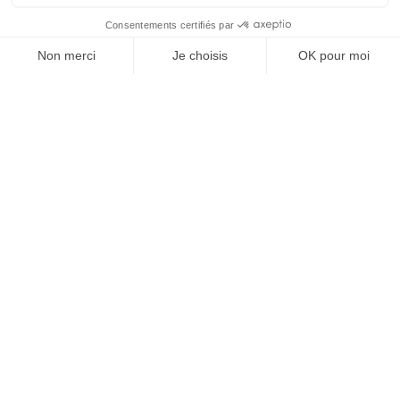
À un clic de votre solution juridique.
Allaw
Linkedin
Instagram
Youtube
Professionnels du droit
Parcours notaire
Notaire en urgence (rapidité)
Transparence & suivi clair