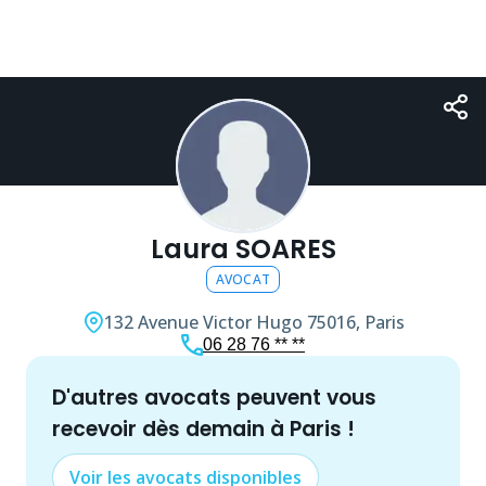
Laura SOARES
AVOCAT
132 Avenue Victor Hugo
75016, Paris
06 28 76 ** **
d'autres
avocat
s peuvent vous
recevoir dès demain à
Paris
!
Voir les
avocat
s disponibles