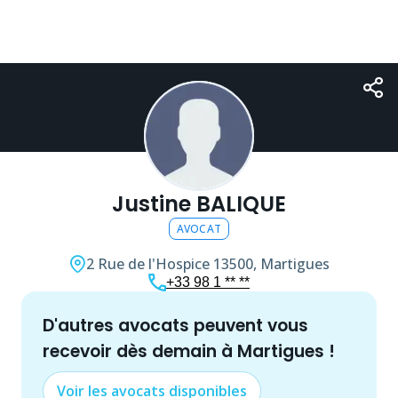
Justine BALIQUE
AVOCAT
2 Rue de l'Hospice
13500, Martigues
+33 98 1 ** **
d'autres
avocat
s peuvent vous
recevoir dès demain à
Martigues
!
Voir les
avocat
s disponibles