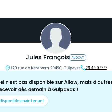
Jules François
AVOCAT
120 rue de Kerervern
29490, Guipavas
29 49 0 ** **
nel n'est pas disponible sur Allaw, mais
d'autre
recevoir dès demain à
Guipavas
!
 disponibles
maintenant