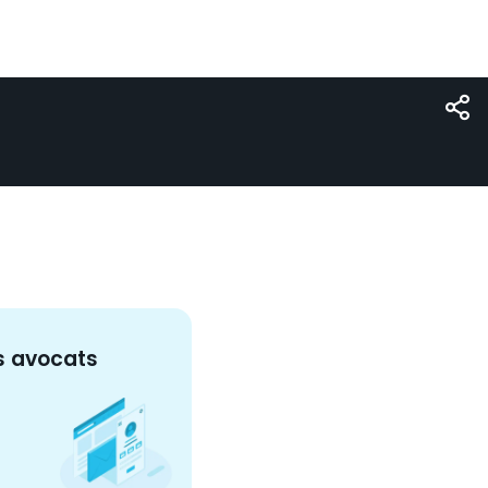
s
avocat
s