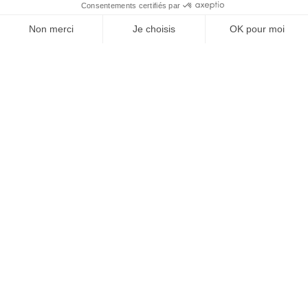
À un clic de votre solution juridique.
Allaw
Linkedin
Instagram
Youtube
Professionnels du droit
Parcours notaire
Notaire en urgence (rapidité)
Transparence & suivi clair