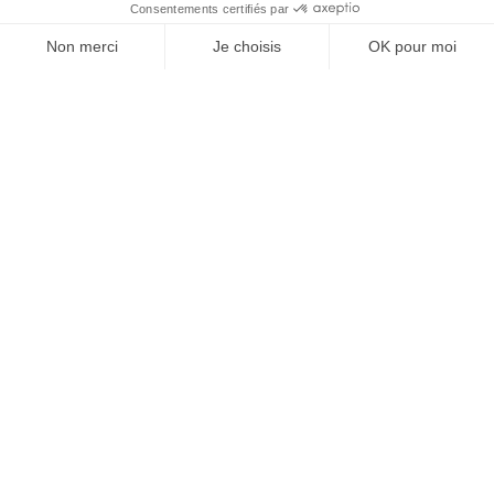
À un clic de votre solution juridique.
Allaw
Linkedin
Instagram
Youtube
Professionnels du droit
Parcours notaire
Notaire en urgence (rapidité)
Transparence & suivi clair