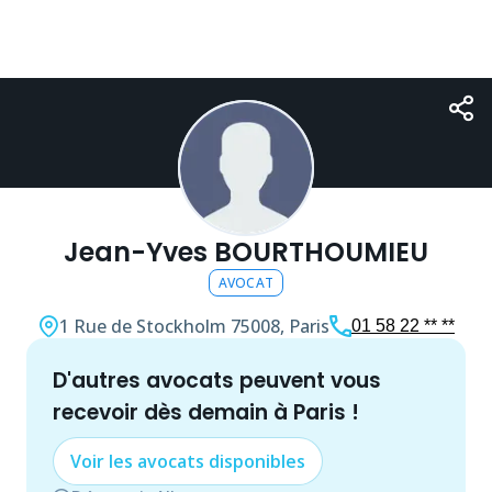
Jean-Yves BOURTHOUMIEU
AVOCAT
1 Rue de Stockholm
75008, Paris
01 58 22 ** **
d'autres
avocat
s peuvent vous
recevoir dès demain à
Paris
!
Voir les
avocat
s disponibles