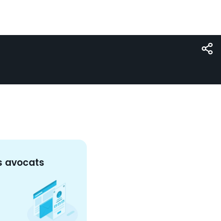
s
avocat
s