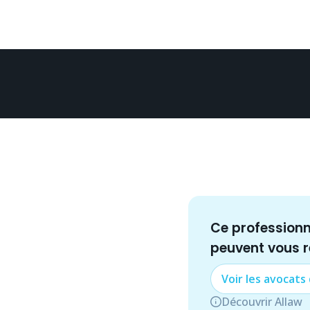
Ce profession
peuvent vous 
Voir les
avocat
s
Découvrir Allaw