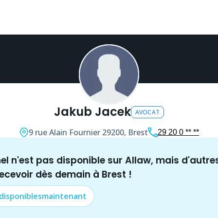
Jakub Jacek
AVOCAT
9 rue Alain Fournier
29200, Brest
29 20 0 ** **
nel n'est pas disponible sur Allaw, mais
d'autre
recevoir dès demain à
Brest
!
 disponibles
maintenant