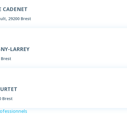
DE CADENET
ault, 29200 Brest
GNY-LARREY
 Brest
OURTET
0 Brest
rofessionnels