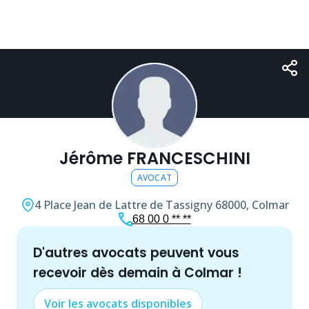
Jérôme FRANCESCHINI
AVOCAT
4 Place Jean de Lattre de Tassigny
68000, Colmar
68 00 0 ** **
d'autres
avocat
s peuvent vous
recevoir dès demain à
Colmar
!
Voir les
avocat
s disponibles