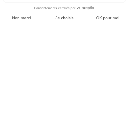
À un clic de votre solution juridique.
Allaw
Linkedin
Instagram
Youtube
Professionnels du droit
Parcours notaire
Notaire en urgence (rapidité)
Transparence & suivi clair