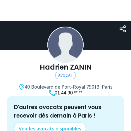
Hadrien ZANIN
AVOCAT
49 Boulevard de Port-Royal
75013, Paris
01 44 90 ** **
d'autres
avocat
s peuvent vous
recevoir dès demain à
Paris
!
Voir les
avocat
s disponibles