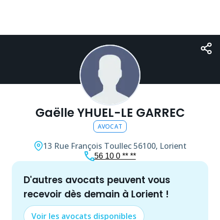
Gaëlle YHUEL-LE GARREC
AVOCAT
13 Rue François Toullec
56100, Lorient
56 10 0 ** **
d'autres
avocat
s peuvent vous
recevoir dès demain à
Lorient
!
Voir les
avocat
s disponibles