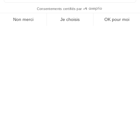
À un clic de votre solution juridique.
Allaw
Linkedin
Instagram
Youtube
Professionnels du droit
Parcours notaire
Notaire en urgence (rapidité)
Transparence & suivi clair