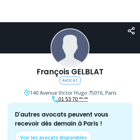
François GELBLAT
AVOCAT
140 Avenue Victor Hugo
75016, Paris
01 53 70 ** **
d'autres
avocat
s peuvent vous
recevoir dès demain à
Paris
!
Voir les
avocat
s disponibles